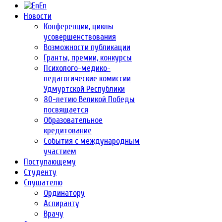
En
Новости
Конференции, циклы
усовершенствования
Возможности публикации
Гранты, премии, конкурсы
Психолого-медико-
педагогические комиссии
Удмуртской Республики
80-летию Великой Победы
посвящается
Образовательное
кредитование
События с международным
участием
Поступающему
Студенту
Слушателю
Ординатору
Аспиранту
Врачу