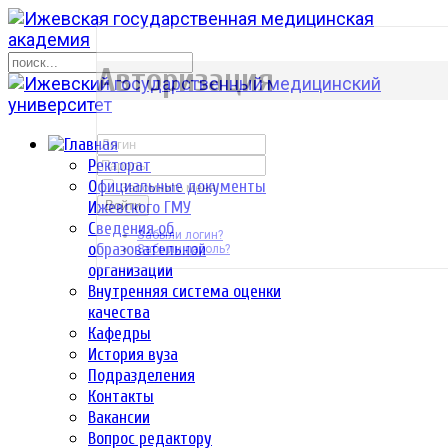
р
Авторизация
Ректорат
Официальные документы
Запомнить меня
Ижевского ГМУ
Войти
Сведения об
Забыли логин?
образовательной
Забыли пароль?
организации
Внутренняя система оценки
качества
Кафедры
История вуза
Подразделения
Контакты
Вакансии
Вопрос редактору