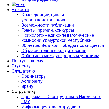
En
Новости
Конференции, циклы
усовершенствования
Возможности публикации
Гранты, премии, конкурсы
Психолого-медико-педагогические
комиссии Удмуртской Республики
80-летию Великой Победы посвящается
Образовательное кредитование
События с международным участием
Поступающему
Студенту
Слушателю
Ординатору
Аспиранту
Врачу
Сотруднику
Профком ППО сотрудников Ижевского
ГМУ
Информация для сотрудников