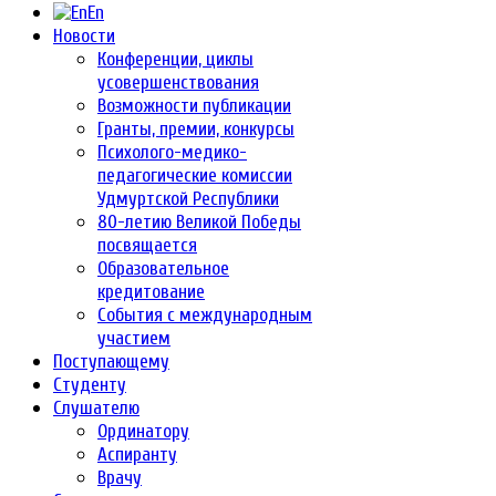
En
Новости
Конференции, циклы
усовершенствования
Возможности публикации
Гранты, премии, конкурсы
Психолого-медико-
педагогические комиссии
Удмуртской Республики
80-летию Великой Победы
посвящается
Образовательное
кредитование
События с международным
участием
Поступающему
Студенту
Слушателю
Ординатору
Аспиранту
Врачу