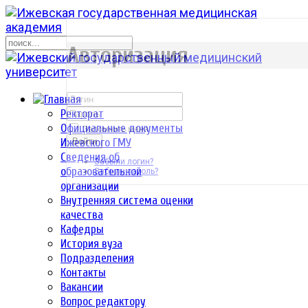
р
Авторизация
Ректорат
Официальные документы
Запомнить меня
Ижевского ГМУ
Войти
Сведения об
Забыли логин?
образовательной
Забыли пароль?
организации
Внутренняя система оценки
качества
Кафедры
История вуза
Подразделения
Контакты
Вакансии
Вопрос редактору