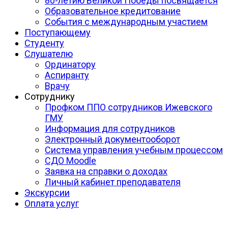
80-летию Великой Победы посвящается
Образовательное кредитование
События с международным участием
Поступающему
Студенту
Слушателю
Ординатору
Аспиранту
Врачу
Сотруднику
Профком ППО сотрудников Ижевского
ГМУ
Информация для сотрудников
Электронный документооборот
Система управления учебным процессом
СДО Moodle
Заявка на справки о доходах
Личный кабинет преподавателя
Экскурсии
Оплата услуг