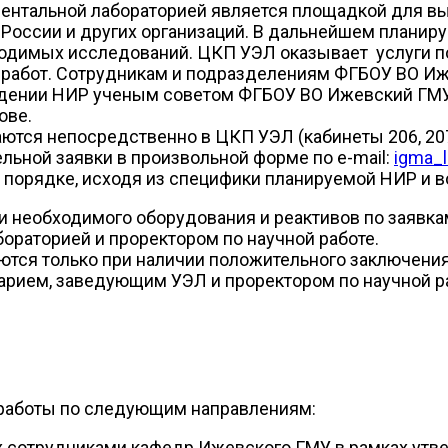
ентальной лабораторией является площадкой для вы
оссии и других организаций. В дальнейшем планир
одимых исследований. ЦКП УЭЛ оказывает услуги 
работ. Сотрудникам и подразделениям ФГБОУ ВО Иж
ждении НИР ученым советом ФГБОУ ВО Ижевский ГМУ
ове.
ются непосредственно в ЦКП УЭЛ (кабинеты 206, 207
ьной заявки в произвольной форме по e-mail:
igma_l
орядке, исходя из специфики планируемой НИР и в
 необходимого оборудования и реактивов по заявка
раторией и проректором по научной работе.
ся только при наличии положительного заключения 
арием, заведующим УЭЛ и проректором по научной р
 работы по следующим направлениям:
х сотрудниками кафедр Ижевского ГМУ в рамках ут