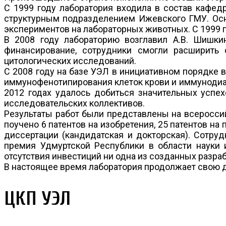
С 1999 году лаборатория входила в состав кафед
структурным подразделением Ижевского ГМУ. Осн
экспериментов на лабораторных животных. С 1999 п
В 2008 году лабораторию возглавил А.В. Шишки
финансирование, сотрудники смогли расширить 
цитологических исследований.
С 2008 году на базе УЭЛ в инициативном порядке
иммунофенотипирования клеток крови и иммунодиаг
2012 годах удалось добиться значительных успе
исследовательских коллективов.
Результаты работ были представлены на всеросси
поучено 6 патентов на изобретения, 25 патентов н
диссертации (кандидатская и докторская). Сотру
премия Удмуртской Республики в области науки и
отсутствия инвестиций ни одна из созданных разраб
В настоящее время лаборатория продолжает свою 
ЦКП УЭЛ