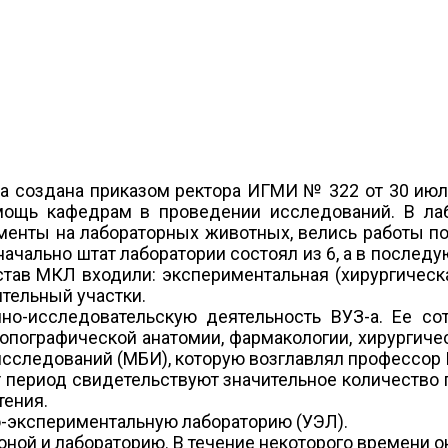
 создана приказом ректора ИГМИ № 322 от 30 июл
мощь кафедрам в проведении исследований. В ла
менты на лабораторных животных, велись работы п
чально штат лаборатории состоял из 6, а в послед
состав МКЛ входили: экспериментальная (хирургичес
тельный участки.
чно-исследовательскую деятельность ВУЗ-а. Ее с
опографической анатомии, фармакологии, хирургичес
сследований (МБИ), которую возглавлял профессор 
т период свидетельствуют значительное количество
тения.
-экспериментальную лабораторию (УЭЛ).
ной и лабораторию. В течение некоторого времени о