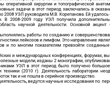
ры оперативной хирургии и топографической анато
овные задачи в этот период заключались в оказан
о 2008 УЭЛ руководила М.В. Корепанова. Ей удалось
н. В 2008-2009 году УЭЛ получила дополнитель
область научной деятельности. Основной акцен
 выполнялись работы по созданию и совершенствова
ностики лейкозов и лимфом. Это направление являло
хов и по многим показателям превзойти созданны
йских и международных конференциях, форумах, выс
а полезные модели, изданы 2 монографии, опубликов
дниками УЭЛ в этот период было получено большое 
 техники (2010 г). Деятельность лаборатории не
оток так и не пошла в серийное производство.
деятельность, ведутся научные исследования по пе