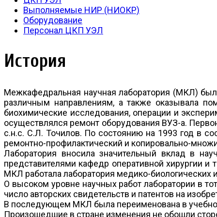
Выполняемые НИР (НИОКР)
Оборудование
Персонал ЦКП УЭЛ
История
Межкафедральная научная лаборатория (МКЛ) была
различным направлениям, а также оказывала по
биохимические исследования, операции и экспери
осуществлялся ремонт оборудования ВУЗ-а. Первона
с.н.с. С.Л. Точилов. По состоянию на 1993 год в 
ремонтно-профилактический и копировально-множи
Лаборатория вносила значительный вклад в нау
представителями кафедр оперативной хирургии и т
МКЛ работала лаборатория медико-биологических и
О высоком уровне научных работ лаборатории в то
число авторских свидетельств и патентов на изобре
В последующем МКЛ была переименована в учебно
Произошедшие в стране изменения не обошли сторо