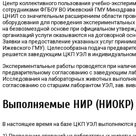
Центр коллективного пользования учебно-эксперим
сотрудниками ФГБОУ ВО Ижевский ГМУ Минздрава Р
ЦНИЛ со значительным расширением области пров
оборудования для проведения экспериментальных 
на безвозмездной основе при официальном утвер
организаций услуги оказываются на договорной осн
Заявки на предоставление указанных услуг принима
Ижевского ГМУ). Целесообразна подача предварител
решается заведующим ЦКП УЭЛ в индивидуальном п
Экспериментальные работы проводятся при наличии
предварительному согласованию с заведующим лабо
Исследования на лабораторных животных выполняют
согласованию со старшим лаборантом УЭЛ, зав. вив
Выполняемые НИР (НИОКР)
В настоящее время на базе ЦКП УЭЛ выполняются
1) Проведение операций на лабораторных животны