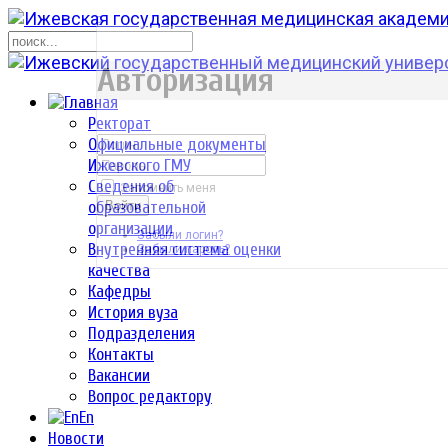
р
Авторизация
Ректорат
Официальные документы
Ижевского ГМУ
Сведения об
Запомнить меня
образовательной
Войти
организации
Забыли логин?
Внутренняя система оценки
Забыли пароль?
качества
Кафедры
История вуза
Подразделения
Контакты
Вакансии
Вопрос редактору
En
Новости