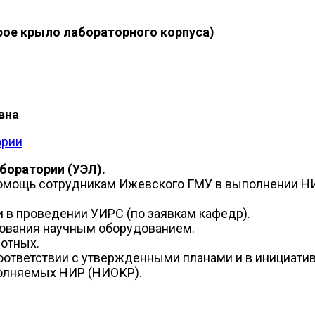
тарое крыло лабораторного корпуса)
вна
ории
боратории (УЭЛ).
 помощь сотрудникам Ижевского ГМУ в выполнении 
 в проведении УИРС (по заявкам кафедр).
зования научным оборудованием.
отных.
соответствии с утвержденными планами и в инициати
полняемых НИР (НИОКР).