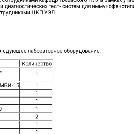
 и диагностических тест- систем для иммунофенотип
отрудниками ЦКП УЭЛ.
следующее лабораторное оборудование:
Количество
»
1
 МБИ-15
1
1
1
0
1
2
1
1