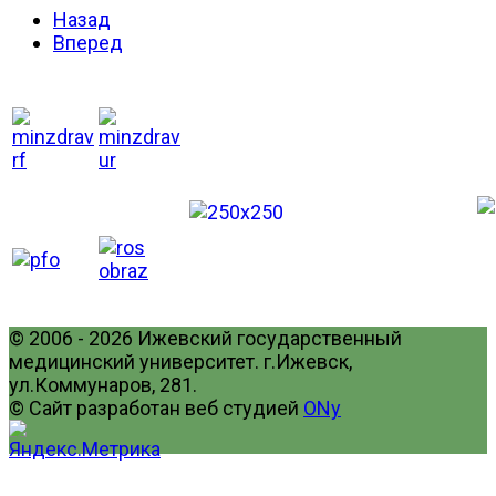
Назад
Вперед
© 2006 - 2026 Ижевский государственный
медицинский университет. г.Ижевск,
ул.Коммунаров, 281.
© Сайт разработан веб студией
ONy