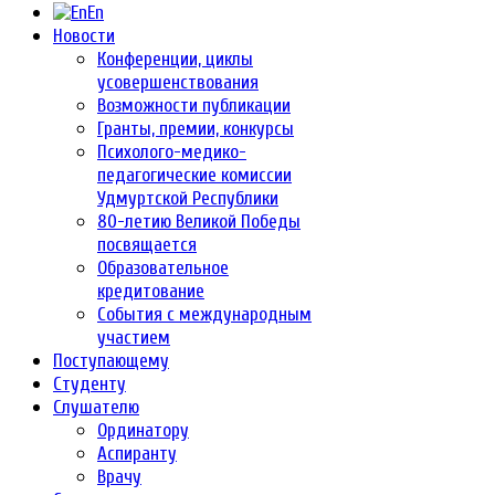
En
Новости
Конференции, циклы
усовершенствования
Возможности публикации
Гранты, премии, конкурсы
Психолого-медико-
педагогические комиссии
Удмуртской Республики
80-летию Великой Победы
посвящается
Образовательное
кредитование
События с международным
участием
Поступающему
Студенту
Слушателю
Ординатору
Аспиранту
Врачу