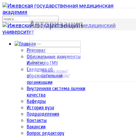
р
Авторизация
Ректорат
Официальные документы
Запомнить меня
Ижевского ГМУ
Войти
Сведения об
Забыли логин?
образовательной
Забыли пароль?
организации
Внутренняя система оценки
качества
Кафедры
История вуза
Подразделения
Контакты
Вакансии
Вопрос редактору