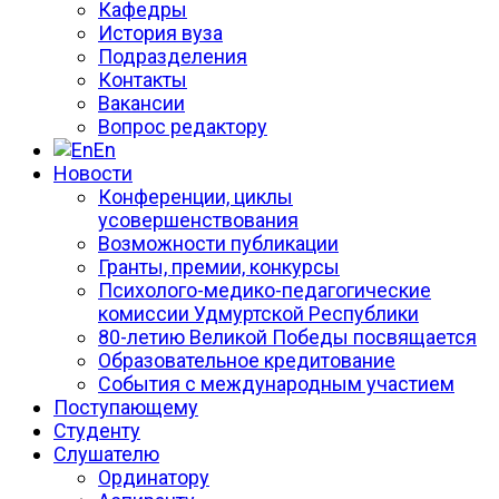
Кафедры
История вуза
Подразделения
Контакты
Вакансии
Вопрос редактору
En
Новости
Конференции, циклы
усовершенствования
Возможности публикации
Гранты, премии, конкурсы
Психолого-медико-педагогические
комиссии Удмуртской Республики
80-летию Великой Победы посвящается
Образовательное кредитование
События с международным участием
Поступающему
Студенту
Слушателю
Ординатору