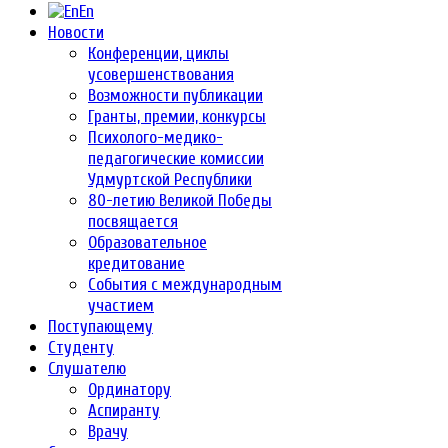
En
Новости
Конференции, циклы
усовершенствования
Возможности публикации
Гранты, премии, конкурсы
Психолого-медико-
педагогические комиссии
Удмуртской Республики
80-летию Великой Победы
посвящается
Образовательное
кредитование
События с международным
участием
Поступающему
Студенту
Слушателю
Ординатору
Аспиранту
Врачу