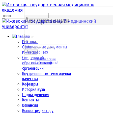
р
Авторизация
Ректорат
Официальные документы
Запомнить меня
Ижевского ГМУ
Войти
Сведения об
Забыли логин?
образовательной
Забыли пароль?
организации
Внутренняя система оценки
качества
Кафедры
История вуза
Подразделения
Контакты
Вакансии
Вопрос редактору