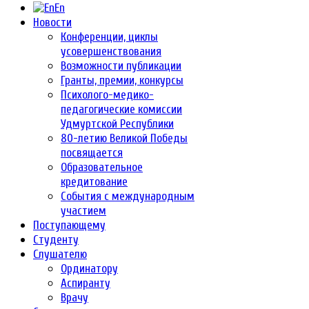
En
Новости
Конференции, циклы
усовершенствования
Возможности публикации
Гранты, премии, конкурсы
Психолого-медико-
педагогические комиссии
Удмуртской Республики
80-летию Великой Победы
посвящается
Образовательное
кредитование
События с международным
участием
Поступающему
Студенту
Слушателю
Ординатору
Аспиранту
Врачу