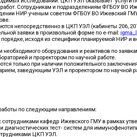
одимых исследований. ЦКП УЭЛ оказывает услуги 
работ. Сотрудникам и подразделениям ФГБОУ ВО Иж
ждении НИР ученым советом ФГБОУ ВО Ижевский ГМУ
ове.
ются непосредственно в ЦКП УЭЛ (кабинеты 206, 207
ьной заявки в произвольной форме по e-mail:
igma_l
орядке, исходя из специфики планируемой НИР и в
 необходимого оборудования и реактивов по заявка
раторией и проректором по научной работе.
ся только при наличии положительного заключения 
арием, заведующим УЭЛ и проректором по научной р
 работы по следующим направлениям:
х сотрудниками кафедр Ижевского ГМУ в рамках ут
 и диагностических тест- систем для иммунофенотип
отрудниками ЦКП УЭЛ.