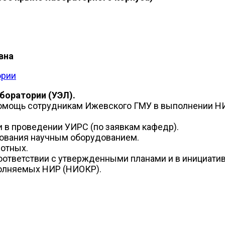
вна
ории
боратории (УЭЛ).
 помощь сотрудникам Ижевского ГМУ в выполнении 
 в проведении УИРС (по заявкам кафедр).
зования научным оборудованием.
отных.
соответствии с утвержденными планами и в инициати
полняемых НИР (НИОКР).