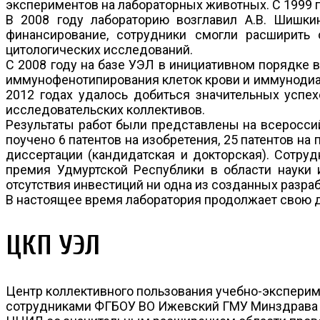
экспериментов на лабораторных животных. С 1999 п
В 2008 году лабораторию возглавил А.В. Шишки
финансирование, сотрудники смогли расширить 
цитологических исследований.
С 2008 году на базе УЭЛ в инициативном порядке
иммунофенотипирования клеток крови и иммунодиаг
2012 годах удалось добиться значительных успе
исследовательских коллективов.
Результаты работ были представлены на всеросси
поучено 6 патентов на изобретения, 25 патентов н
диссертации (кандидатская и докторская). Сотру
премия Удмуртской Республики в области науки и
отсутствия инвестиций ни одна из созданных разраб
В настоящее время лаборатория продолжает свою 
ЦКП УЭЛ
Центр коллективного пользования учебно-эксперим
сотрудниками ФГБОУ ВО Ижевский ГМУ Минздрава Р