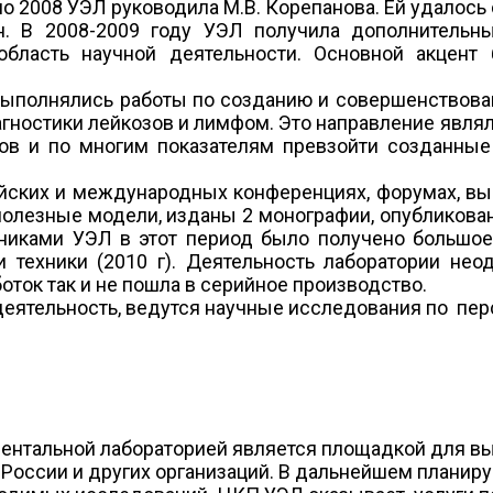
о 2008 УЭЛ руководила М.В. Корепанова. Ей удалось
н. В 2008-2009 году УЭЛ получила дополнитель
область научной деятельности. Основной акцен
 выполнялись работы по созданию и совершенствова
ностики лейкозов и лимфом. Это направление являло
хов и по многим показателям превзойти созданны
йских и международных конференциях, форумах, выс
а полезные модели, изданы 2 монографии, опубликов
дниками УЭЛ в этот период было получено большое 
 техники (2010 г). Деятельность лаборатории не
оток так и не пошла в серийное производство.
деятельность, ведутся научные исследования по пе
ентальной лабораторией является площадкой для вы
оссии и других организаций. В дальнейшем планир