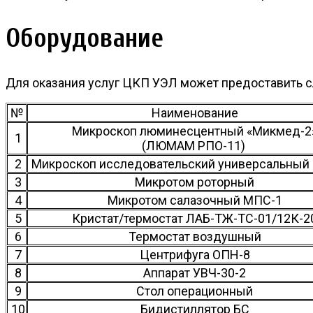
Оборудование
Для оказания услуг ЦКП УЭЛ может предоставить 
№
Наименование
Микроскоп люминесцентный «Микмед-2
1
(ЛЮМАМ РПО-11)
2
Микроскоп исследовательский универсальный
3
Микротом роторный
4
Микротом салазочный МПС-1
5
Кристат/термостат ЛАБ-ТЖ-ТС-01/12К-2
6
Термостат воздушный
7
Центрифуга ОПН-8
8
Аппарат УВЧ-30-2
9
Стол операционный
10
Бидистиллятор БС