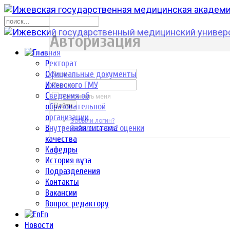
р
Авторизация
Ректорат
Официальные документы
Ижевского ГМУ
Сведения об
Запомнить меня
образовательной
Войти
организации
Забыли логин?
Внутренняя система оценки
Забыли пароль?
качества
Кафедры
История вуза
Подразделения
Контакты
Вакансии
Вопрос редактору
En
Новости