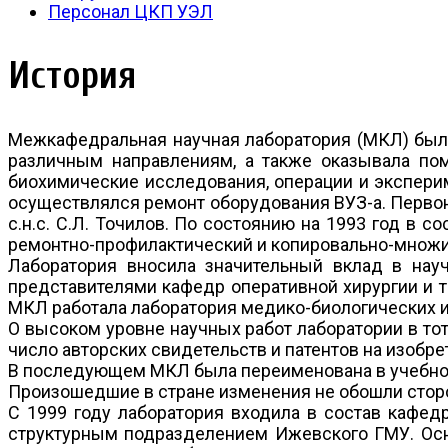
Персонал ЦКП УЭЛ
История
Межкафедральная научная лаборатория (МКЛ) была
различным направлениям, а также оказывала по
биохимические исследования, операции и экспери
осуществлялся ремонт оборудования ВУЗ-а. Первона
с.н.с. С.Л. Точилов. По состоянию на 1993 год в 
ремонтно-профилактический и копировально-множи
Лаборатория вносила значительный вклад в нау
представителями кафедр оперативной хирургии и т
МКЛ работала лаборатория медико-биологических и
О высоком уровне научных работ лаборатории в то
число авторских свидетельств и патентов на изобре
В последующем МКЛ была переименована в учебно
Произошедшие в стране изменения не обошли сторо
С 1999 году лаборатория входила в состав кафед
структурным подразделением Ижевского ГМУ. Осн