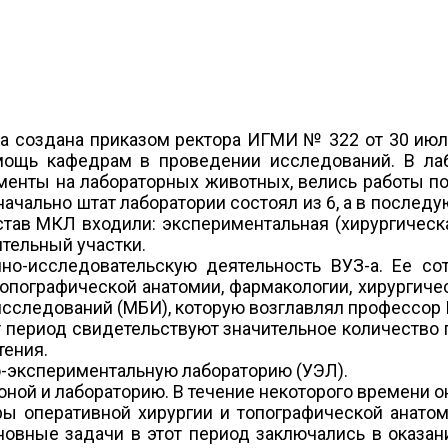
 создана приказом ректора ИГМИ № 322 от 30 июл
мощь кафедрам в проведении исследований. В ла
менты на лабораторных животных, велись работы п
чально штат лаборатории состоял из 6, а в послед
состав МКЛ входили: экспериментальная (хирургичес
тельный участки.
чно-исследовательскую деятельность ВУЗ-а. Ее с
опографической анатомии, фармакологии, хирургичес
сследований (МБИ), которую возглавлял профессор 
т период свидетельствуют значительное количество
тения.
-экспериментальную лабораторию (УЭЛ).
ной и лабораторию. В течение некоторого времени о
ры оперативной хирургии и топографической анато
овные задачи в этот период заключались в оказан