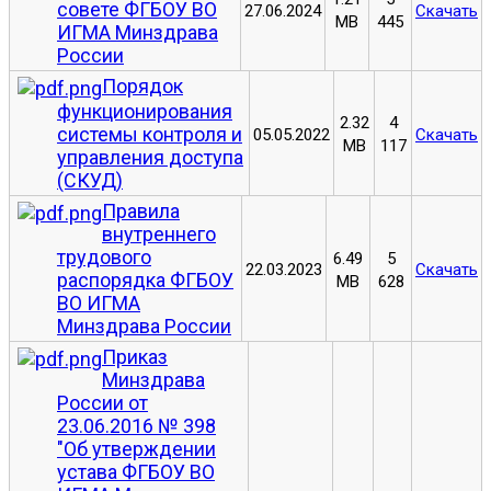
совете ФГБОУ ВО
27.06.2024
Скачать
MB
445
ИГМА Минздрава
России
Порядок
функционирования
2.32
4
системы контроля и
05.05.2022
Скачать
MB
117
управления доступа
(СКУД)
Правила
внутреннего
трудового
6.49
5
22.03.2023
Скачать
распорядка ФГБОУ
MB
628
ВО ИГМА
Минздрава России
Приказ
Минздрава
России от
23.06.2016 № 398
"Об утверждении
устава ФГБОУ ВО