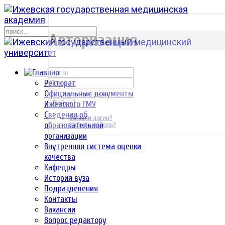
р
Авторизация
Ректорат
Официальные документы
Запомнить меня
Ижевского ГМУ
Войти
Сведения об
Забыли логин?
образовательной
Забыли пароль?
организации
Внутренняя система оценки
качества
Кафедры
История вуза
Подразделения
Контакты
Вакансии
Вопрос редактору