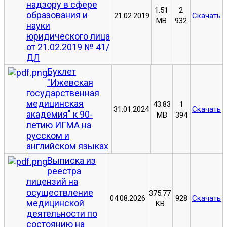
надзору в сфере
1.51
2
образования и
21.02.2019
Скачать
MB
932
науки
юридического лица
от 21.02.2019 № 41/
ДЛ
Буклет
"Ижевская
государственная
медицинская
43.83
1
31.01.2024
Скачать
академия" к 90-
MB
394
летию ИГМА на
русском и
английском языках
Выписка из
реестра
лицензий на
осуществление
375.77
04.08.2026
928
Скачать
медицинской
KB
деятельности по
состоянию на