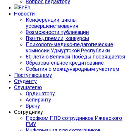
Вопрос редактору
En
Новости
Конференции, циклы
усовершенствования
Возможности публикации
Гранты, премии, конкурсы
Психолого-медико-педагогические
комиссии Удмуртской Республики
80-летию Великой Победы посвящается
Образовательное кредитование
События с международным участием
Поступающему
Студенту
Слушателю
Ординатору
Аспиранту
Врачу
Сотруднику
Профком ППО сотрудников Ижевского
ГМУ
Информация для сотрудников