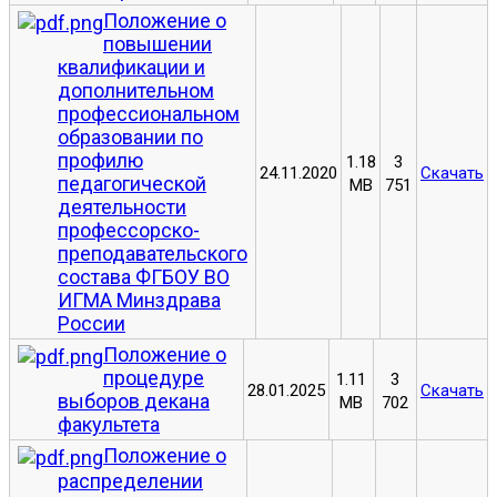
Положение о
повышении
квалификации и
дополнительном
профессиональном
образовании по
профилю
1.18
3
24.11.2020
Скачать
педагогической
MB
751
деятельности
профессорско-
преподавательского
состава ФГБОУ ВО
ИГМА Минздрава
России
Положение о
процедуре
1.11
3
28.01.2025
Скачать
выборов декана
MB
702
факультета
Положение о
распределении