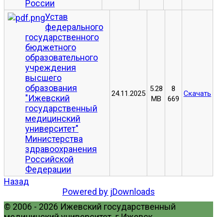
России
Устав
федерального
государственного
бюджетного
образовательного
учреждения
высшего
образования
5.28
8
24.11.2025
Скачать
"Ижевский
MB
669
государственный
медицинский
университет"
Министерства
здравоохранения
Российской
Федерации
Назад
Powered by jDownloads
© 2006 - 2026 Ижевский государственный
медицинский университет. г.Ижевск,