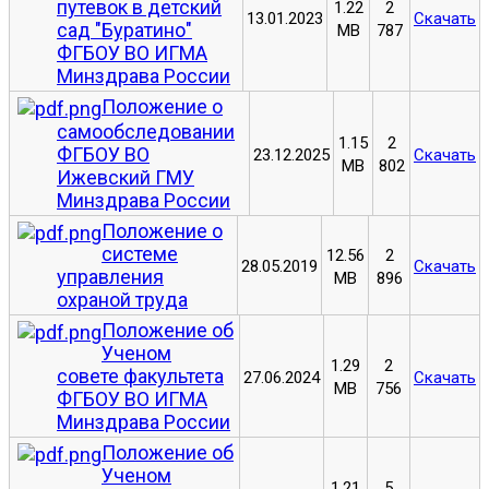
путевок в детский
1.22
2
13.01.2023
Скачать
сад "Буратино"
MB
787
ФГБОУ ВО ИГМА
Минздрава России
Положение о
самообследовании
1.15
2
ФГБОУ ВО
23.12.2025
Скачать
MB
802
Ижевский ГМУ
Минздрава России
Положение о
системе
12.56
2
28.05.2019
Скачать
управления
MB
896
охраной труда
Положение об
Ученом
1.29
2
совете факультета
27.06.2024
Скачать
MB
756
ФГБОУ ВО ИГМА
Минздрава России
Положение об
Ученом
1.21
5