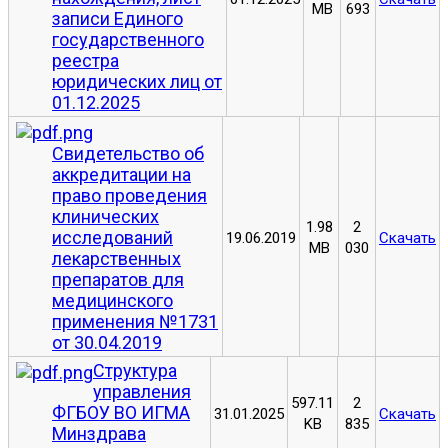
MB
693
записи Единого
государственного
реестра
юридических лиц от
01.12.2025
Свидетельство об
аккредитации на
право проведения
клинических
1.98
2
исследований
19.06.2019
Скачать
MB
030
лекарственных
препаратов для
медицинского
применения №1731
от 30.04.2019
Структура
управления
597.11
2
ФГБОУ ВО ИГМА
31.01.2025
Скачать
KB
835
Минздрава