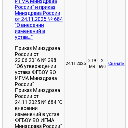
ИГМА Минздрава
России" и приказ
Минздрава России
от 24.11.2025 № 684
"О внесении
изменений в
устав..."
Приказ Минздрава
России от
23.06.2016 № 398
2.19
2
24.11.2025
Скачать
"Об утверждении
MB
690
устава ФГБОУ ВО
ИГМА Минздрава
России"
Приказ Минздрава
России от
24.11.2025 № 684 "О
внесении
изменений в устав
ФГБОУ ВО ИГМА
Минздрава России"