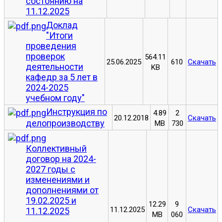
состоянию на
11.12.2025
Доклад
"Итоги
проведения
проверок
564.11
25.06.2025
610
Скачать
деятельности
KB
кафедр за 5 лет в
2024-2025
учебном году"
Инструкция по
4.89
2
20.12.2018
Скачать
делопроизводству
MB
730
Коллективный
договор на 2024-
2027 годы с
изменениями и
дополнениями от
19.02.2025 и
12.29
9
11.12.2025
Скачать
11.12.2025
MB
060