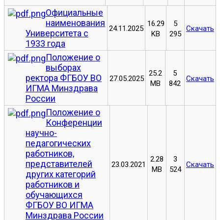
Официальные
наименования
16.29
5
24.11.2025
Скачать
Университета с
KB
295
1933 года
Положение о
выборах
25.2
5
ректора ФГБОУ ВО
27.05.2025
Скачать
MB
842
ИГМА Минздрава
России
Положение о
Конференции
научно-
педагогических
работников,
2.28
3
представителей
23.03.2021
Скачать
MB
524
других категорий
работников и
обучающихся
ФГБОУ ВО ИГМА
Минздрава России