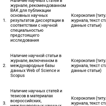
Наличие научных статей в
журнале, рекомендованном
ВАК для публикации
основных научных
Ксерокопия (тит
1.
результатов диссертации в
журнала, текст с
соответствии с научной
данные статьи)
специальностью
предстоящего
исследования
Наличие научной статьи в
журнале, включенном в
Ксерокопия (тит
2.
международные базы
журнала, текст с
данных Web of Science и
данные статьи)
Scopus
Наличие научных статей и
тезисов в материалах
Ксерокопия (тит
всероссийских,
3.
журнала, текст с
международных научных