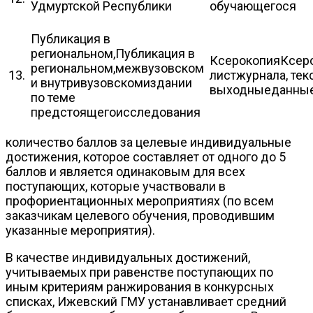
Удмуртской Республики
обучающегося
Публикация в
региональном,Публикация в
КсерокопияКсеро
региональном,межвузовском
13.
листжурнала, текс
и внутривузовскомиздании
выходныеданные 
по теме
предстоящегоисследования
количество баллов за целевые индивидуальные
достижения, которое составляет от одного до 5
баллов и является одинаковым для всех
поступающих, которые участвовали в
профориентационных мероприятиях (по всем
заказчикам целевого обучения, проводившим
указанные мероприятия).
В качестве индивидуальных достижений,
учитываемых при равенстве поступающих по
иным критериям ранжирования в конкурсных
списках, Ижевский ГМУ устанавливает средний