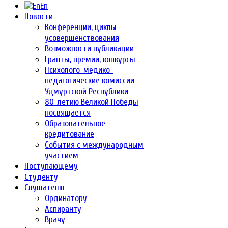
En
Новости
Конференции, циклы
усовершенствования
Возможности публикации
Гранты, премии, конкурсы
Психолого-медико-
педагогические комиссии
Удмуртской Республики
80-летию Великой Победы
посвящается
Образовательное
кредитование
События с международным
участием
Поступающему
Студенту
Слушателю
Ординатору
Аспиранту
Врачу