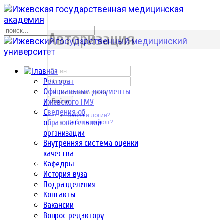
р
Авторизация
Ректорат
Официальные документы
Запомнить меня
Ижевского ГМУ
Войти
Сведения об
Забыли логин?
образовательной
Забыли пароль?
организации
Внутренняя система оценки
качества
Кафедры
История вуза
Подразделения
Контакты
Вакансии
Вопрос редактору