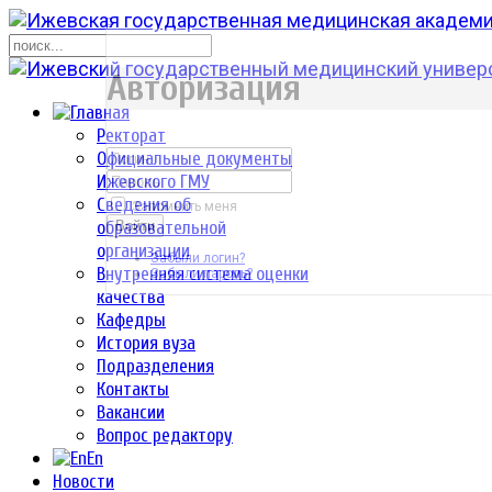
р
Авторизация
Ректорат
Официальные документы
Ижевского ГМУ
Сведения об
Запомнить меня
образовательной
Войти
организации
Забыли логин?
Внутренняя система оценки
Забыли пароль?
качества
Кафедры
История вуза
Подразделения
Контакты
Вакансии
Вопрос редактору
En
Новости