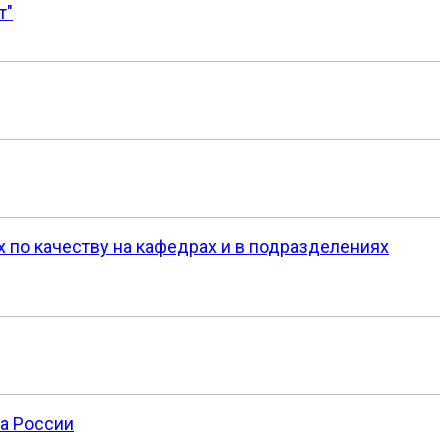
т"
х по качеству на кафедрах и в подразделениях
а России