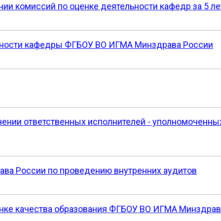
ании комиссий по оценке деятельности кафедр за 5 ле
ьности кафедры ФГБОУ ВО ИГМА Минздрава России
ачении ответственных исполнителей - уполномоченны
ва России по проведению внутренних аудитов
нке качества образования ФГБОУ ВО ИГМА Минздрав