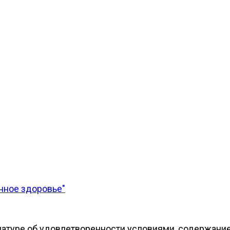
нное здоровье"
натуре об удовлетворенности условиями, содержание