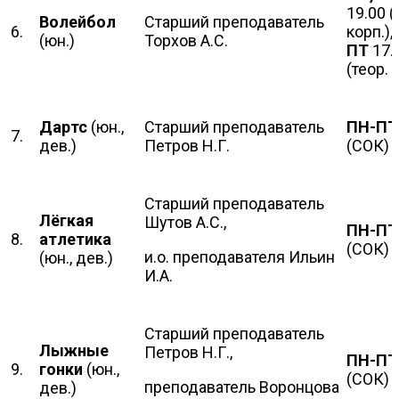
19.00 (
Волейбол
Старший преподаватель
6.
корп.),
(юн.)
Торхов А.С.
ПТ
17.
(теор. 
Дартс
(юн.,
Старший преподаватель
ПН-ПТ
7.
дев.)
Петров Н.Г.
(СОК)
Старший преподаватель
Лёгкая
Шутов А.С.,
ПН-ПТ
8.
атлетика
(СОК)
и.о. преподавателя Ильин
(юн., дев.)
И.А.
Старший преподаватель
Лыжные
Петров Н.Г.,
ПН-П
9.
гонки
(юн.,
(СОК)
преподаватель Воронцова
дев.)