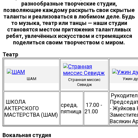
разнообразные творческие студии,
позволяющие каждому раскрыть свои скрытые
таланты и реализоваться в любимом деле. Будь
то музыка, театр или танцы — наши студии
становятся местом притяжения талантливых
ребят, увлечённых искусством и стремящихся
поделиться своим творчеством с миром.
Театр
ШАМ
Ужин д
Странная миссис
Севидж
Рукодител
ШКОЛА
Председа
среда,
17.00 -
АКТЕРСКОГО
- Жуйкова
пятница
21.00
МАСТЕРСТВА (ШАМ)
Заместител
Васякин А
Вокальная студия