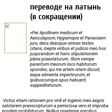
переводе на латынь
(в сокращении)
«Per Apollinem medicum et
Aesculapium, Hygiamque et Panaceam
juro, deos deasque omnes testes
citans, mepte viribus et judicio meo hos
jusjurandum et hanc stipulationem
plene praestaturum.
Illum nempe
parentum meorum loco habiturum
spondeo, qui me artem istam docuit,
eique alimenta impertirurum, et
quibuscunque opus habuerit,
suppeditaturum.
Victus etiam rationem pro virili et ingenio meo aegris
salutarem praescripturum a pemiciosa vero et improba
eosdem prohibiturum. Nullius praeterea precibus