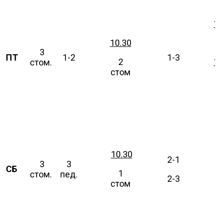
1
10.30
3
ПТ
1-2
1-3
2
1
стом.
стом
10.30
2-1
3
3
СБ
1
стом.
пед.
2-3
стом