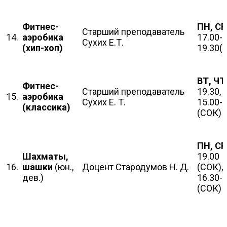
Фитнес-
ПН, СР
Старший преподаватель
14.
аэробика
17.00-
Сухих Е.Т.
(хип-хоп)
19.30(
ВТ, ЧТ
Фитнес-
Старший преподаватель
19.30,
15.
аэробика
Сухих Е. Т.
15.00-
(классика)
(СОК)
ПН, СР
Шахматы,
19.00
16.
шашки
(юн.,
Доцент Стародумов Н. Д.
(СОК),
дев.)
16.30-
(СОК)