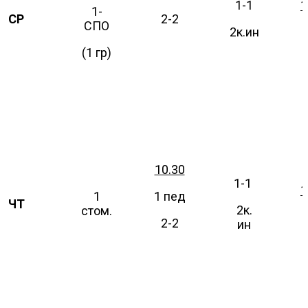
1-1
1
1-
СР
2-2
СПО
2к.ин
(1 гр)
10.30
1-1
1
1
1 пед
ЧТ
2к.
стом.
2-2
ин