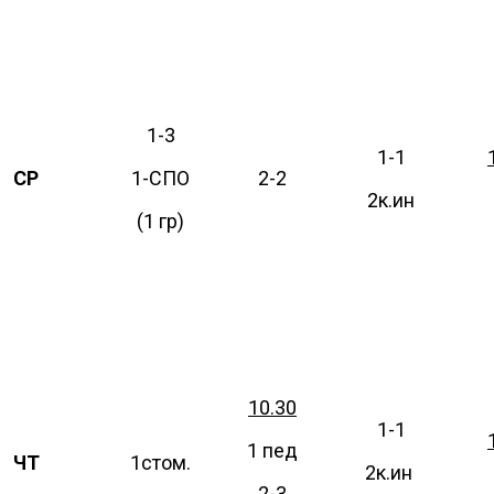
1-3
1-1
СР
1-СПО
2-2
2к.ин
(1 гр)
10.30
1-1
1 пед
ЧТ
1стом.
2к.ин
2-3