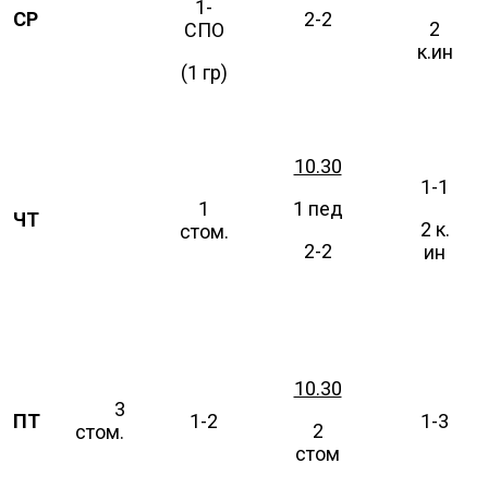
1-
СР
2-2
2
СПО
к.ин
(1 гр)
10.30
1-1
1
1 пед
ЧТ
3
2 к.
стом.
2-2
ин
10.30
3
ПТ
1-2
1-3
2
стом.
стом