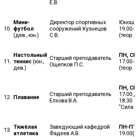
Е.В.
Мини-
Директор спортивных
Юноши
10.
футбол
сооружений Кузнецов
19.00-
(дев., юн.)
С.В.
(теор. 
Настольный
ПН, СР
Старший преподаватель
11.
теннис
(юн.,
17.00-
Ощепков П.С.
дев.)
(теор. 
ПН, СР
Старший преподаватель
17.00 
12.
Плавание
Елхова В.А.
18.30 
"Сила 
Тяжёлая
Заведующий кафедрой
ПН-ПТ
13.
атлетика
Фадеев А.В.
19.00(