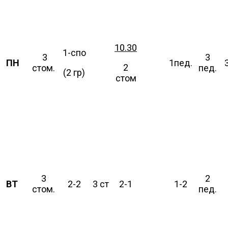
10.30
1-спо
3
3
ПН
1пед.
2
стом.
пед.
(2 гр)
стом
3
2
ВТ
2-2
3 ст
2-1
1-2
стом.
пед.