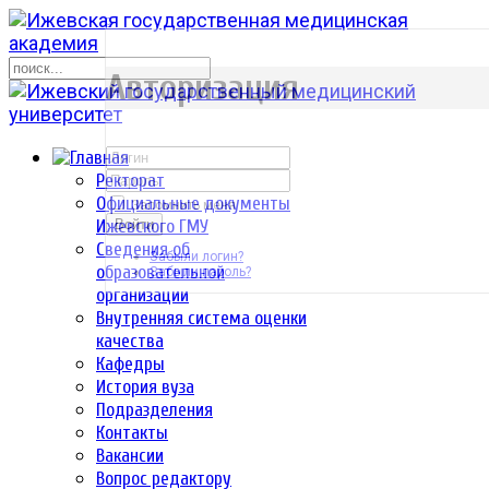
р
Авторизация
Ректорат
Официальные документы
Запомнить меня
Ижевского ГМУ
Войти
Сведения об
Забыли логин?
образовательной
Забыли пароль?
организации
Внутренняя система оценки
качества
Кафедры
История вуза
Подразделения
Контакты
Вакансии
Вопрос редактору