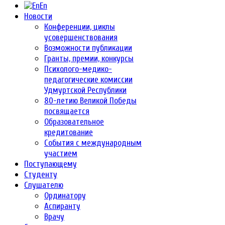
En
Новости
Конференции, циклы
усовершенствования
Возможности публикации
Гранты, премии, конкурсы
Психолого-медико-
педагогические комиссии
Удмуртской Республики
80-летию Великой Победы
посвящается
Образовательное
кредитование
События с международным
участием
Поступающему
Студенту
Слушателю
Ординатору
Аспиранту
Врачу