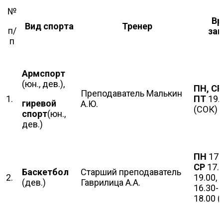
№
Вр
Вид спорта
Тренер
п/
зан
п
Армспорт
(юн., дев.),
ПН, СР
Преподаватель Малькин
1.
ПТ
19.
гиревой
А.Ю.
(СОК)
спорт
(юн.,
дев.)
ПН
17.
СР
17.0
Баскетбол
Старший преподаватель
2.
19.00,
(дев.)
Гаврилица А.А.
16.30-
18.00 