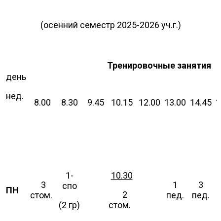
(осенний семестр 2025-2026 уч.г.)
Тренировочные занятия
день
нед.
8.00
8.30
9.45
10.15
12.00
13.00
14.45
1
1-
10.30
3
1
3
спо
ПН
2
стом.
пед.
пед.
(2 гр)
стом.