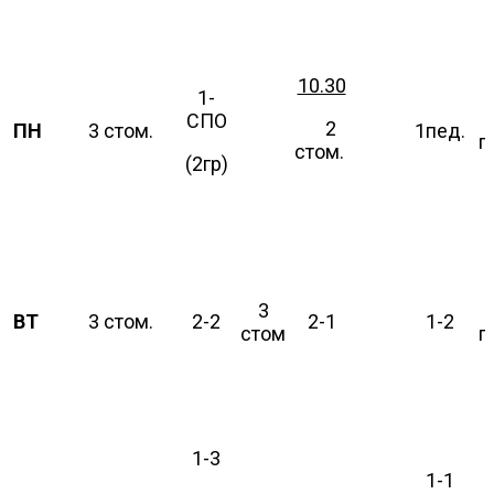
10.30
1-
СПО
2
ПН
3 стом.
1пед.
п
стом.
(2гр)
3
ВТ
3 стом.
2-2
2-1
1-2
стом
п
1-3
1-1