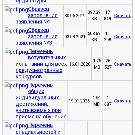
ординатуры
Образец
397.39
17
заполнения
30.05.2019
Скачать
KB
819
заявления №1
Образец
508.69
11
заполнения
03.08.2021
Скачать
KB
208
заявления №3
Перечень
вступительных
1.26
26
испытаний для всех
16.01.2026
Скачать
MB
527
предусмотренных
конкурсов
Перечень
общих
индивидуальных
1.69
1
19.01.2026
Скачать
достижений,
MB
687
учитываемых при
приеме на обучение
Перечень
специальностей и