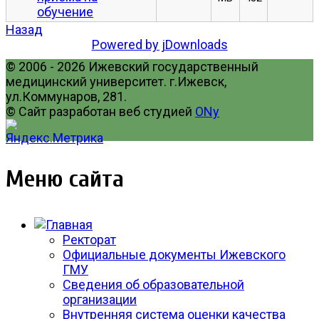
обучение
Назад
Powered by jDownloads
© 2006 - 2026 Ижевский государственный
медицинский университет. г.Ижевск,
ул.Коммунаров, 281.
© Сайт разработан веб студией
ONy
Меню сайта
Ректорат
Официальные документы Ижевского
ГМУ
Сведения об образовательной
организации
Внутренняя система оценки качества