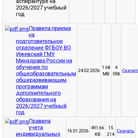
аспирантуре на
2026/2027 учебный
год
Правила приема
на
подготовительное
отделение ФГБОУ ВО
Ижевский ГМУ
Минздрава России на
обучение по
1.68
4
24.02.2026
Скачат
общеобразовательным
MB
598
общеразвивающим
программам
дополнительного
образования на
2026/2027 учебный
год
Правила
учета
491.66
15
16.01.2026
Скачать
индивидуальных
KB
214