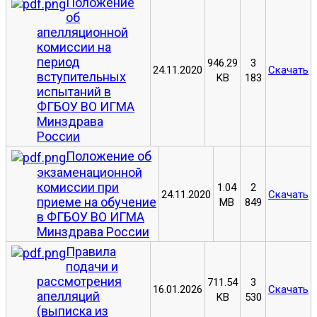
Положение
об
апелляционной
комиссии на
период
946.29
3
24.11.2020
Скачать
вступительных
KB
183
испытаний в
ФГБОУ ВО ИГМА
Минздрава
России
Положение об
экзаменационной
комиссии при
1.04
2
24.11.2020
Скачать
приеме на обучение
MB
849
в ФГБОУ ВО ИГМА
Минздрава России
Правила
подачи и
рассмотрения
711.54
3
16.01.2026
Скачать
апелляций
KB
530
(выписка из