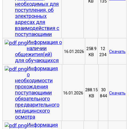
KB
135
необходимых для
поступления, об
электронных
адресах для
взаимодействия с
поступающими
Информация о
наличии
258.9
12
16.01.2026
Скачать
общежития(ий)
KB
234
для обучающихся
Информация
о
необходимости
прохождения
288.15
30
поступающими
16.01.2026
Скачать
KB
844
обязательного
предварительного
медицинского
осмотра
Информация