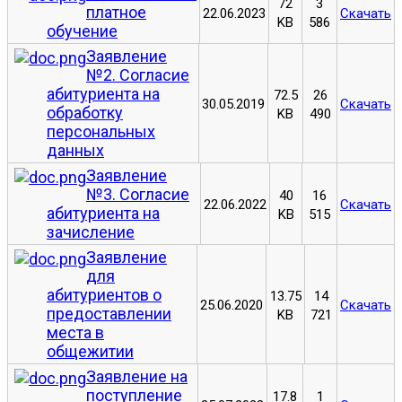
72
3
платное
22.06.2023
Скачать
KB
586
обучение
Заявление
№2. Согласие
абитуриента на
72.5
26
30.05.2019
Скачать
обработку
KB
490
персональных
данных
Заявление
№3. Согласие
40
16
22.06.2022
Скачать
абитуриента на
KB
515
зачисление
Заявление
для
абитуриентов о
13.75
14
25.06.2020
Скачать
предоставлении
KB
721
места в
общежитии
Заявление на
поступление
17.8
1