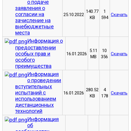
о подаче
заявления о
140.77
1
согласии на
25.10.2022
Скачать
KB
594
зачисление на
внебюджетные
места
Информация о
предоставлении
5.11
10
особых прав и
16.01.2026
Скачать
MB
356
особого
преимущества
Информация
о проведении
вступительных
280.52
4
испытаний с
16.01.2026
Скачать
KB
178
использованием
дистанционных
технологий
Информация
об