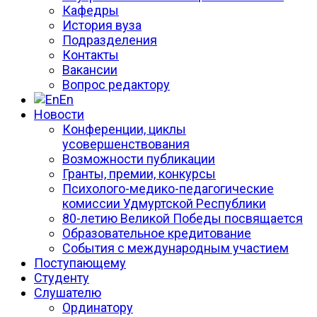
Кафедры
История вуза
Подразделения
Контакты
Вакансии
Вопрос редактору
En
Новости
Конференции, циклы
усовершенствования
Возможности публикации
Гранты, премии, конкурсы
Психолого-медико-педагогические
комиссии Удмуртской Республики
80-летию Великой Победы посвящается
Образовательное кредитование
События с международным участием
Поступающему
Студенту
Слушателю
Ординатору