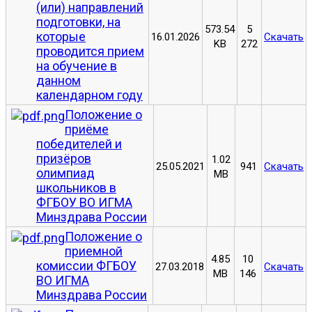
(или) направлений
подготовки, на
573.54
5
которые
16.01.2026
Скачать
KB
272
проводится прием
на обучение в
данном
календарном году
Положение о
приёме
победителей и
призёров
1.02
25.05.2021
941
Скачать
олимпиад
MB
школьников в
ФГБОУ ВО ИГМА
Минздрава России
Положение о
приемной
4.85
10
комиссии ФГБОУ
27.03.2018
Скачать
MB
146
ВО ИГМА
Минздрава России