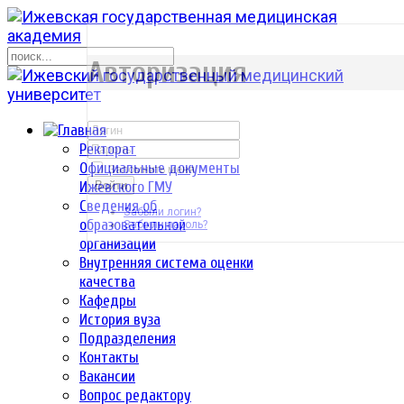
р
Авторизация
Ректорат
Официальные документы
Запомнить меня
Ижевского ГМУ
Войти
Сведения об
Забыли логин?
образовательной
Забыли пароль?
организации
Внутренняя система оценки
качества
Кафедры
История вуза
Подразделения
Контакты
Вакансии
Вопрос редактору