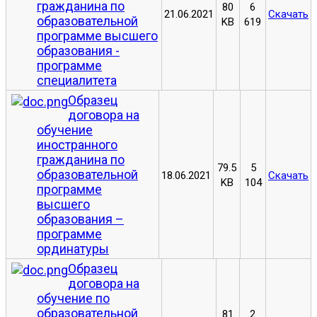
гражданина по
80
6
21.06.2021
Скачать
образовательной
KB
619
программе высшего
образования -
программе
специалитета
Образец
договора на
обучение
иностранного
гражданина по
79.5
5
образовательной
18.06.2021
Скачать
KB
104
программе
высшего
образования –
программе
ординатуры
Образец
договора на
обучение по
образовательной
81
2