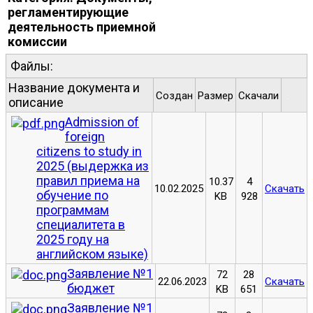
регламентирующие
деятельность приемной
комиссии
Файлы:
Название документа и
Создан
Размер
Скачали
.
описание
Admission of
foreign
citizens to study in
2025 (выдержка из
правил приема на
10.37
4
10.02.2025
Скачать
обучение по
KB
928
программам
специалитета в
2025 году на
английском языке)
Заявление №1
72
28
22.06.2023
Скачать
бюджет
KB
651
Заявление №1