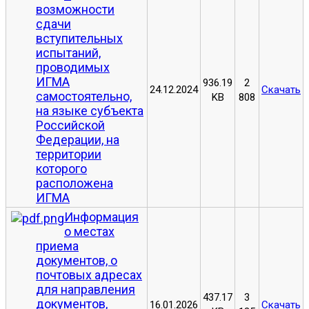
возможности
сдачи
вступительных
испытаний,
проводимых
ИГМА
936.19
2
24.12.2024
Скачать
самостоятельно,
KB
808
на языке субъекта
Российской
Федерации, на
территории
которого
расположена
ИГМА
Информация
о местах
приема
документов, о
почтовых адресах
для направления
437.17
3
документов,
16.01.2026
Скачать