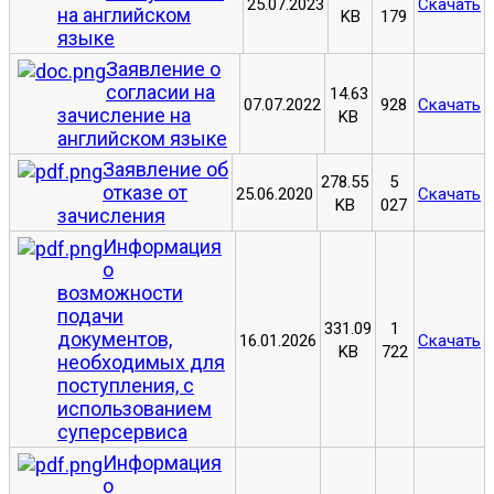
25.07.2023
Скачать
на английском
KB
179
языке
Заявление о
согласии на
14.63
07.07.2022
928
Скачать
зачисление на
KB
английском языке
Заявление об
278.55
5
отказе от
25.06.2020
Скачать
KB
027
зачисления
Информация
о
возможности
подачи
331.09
1
документов,
16.01.2026
Скачать
KB
722
необходимых для
поступления, с
использованием
суперсервиса
Информация
о