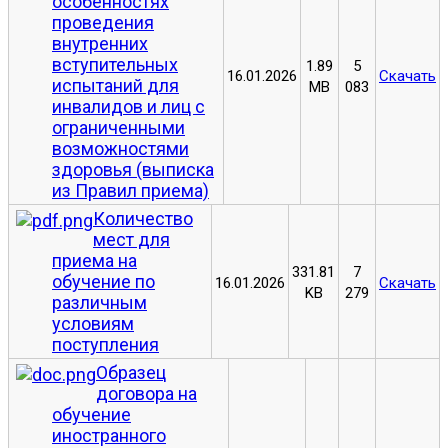
особенностях
проведения
внутренних
вступительных
1.89
5
16.01.2026
Скачать
испытаний для
MB
083
инвалидов и лиц с
ограниченными
возможностями
здоровья (выписка
из Правил приема)
Количество
мест для
приема на
331.81
7
обучение по
16.01.2026
Скачать
KB
279
различным
условиям
поступления
Образец
договора на
обучение
иностранного